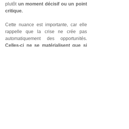
plutôt 
un moment décisif ou un point 
critique.
Cette nuance est importante, car elle 
rappelle que la crise ne crée pas 
automatiquement des opportunités. 
Celles-ci ne se matérialisent que si 
des décisions appropriées sont 
prises
 et si les circonstances le 
permettent.
En d'autres termes, une crise n'est pas 
intrinsèquement porteuse de succès. 
Elle ouvre simplement une période où 
plusieurs trajectoires deviennent 
possibles, certaines peuvent conduire à 
l'échec, tandis que d'autres débouchent 
sur des évolutions positives.
L'intérêt du concept réside donc moins 