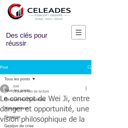
Des clés pour
réussir
Post
Tous les posts
Joël
Tous les posts
13 juin
5 min de lecture
Le concept de Wei Ji, entre
Ressources Humaines
danger et opportunité, une
Management
Stratégie
vision philosophique de la
Gestion de crise