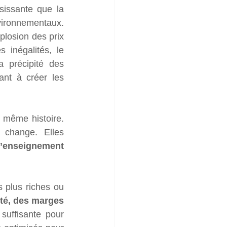
issante que la 
ironnementaux. 
losion des prix 
 inégalités, le 
 précipité des 
nt à créer les 
même histoire. 
 change. Elles 
l’enseignement 
 plus riches ou 
lité, des marges 
 suffisante pour 