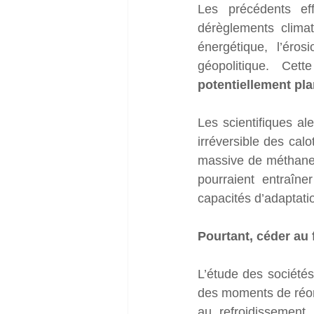
Les précédents eff
dérèglements climat
énergétique, l’éros
géopolitique. Cett
potentiellement pla
Les scientifiques al
irréversible des cal
massive de méthane 
pourraient entraîne
capacités d’adaptatio
Pourtant, céder au 
L’étude des société
des moments de réorg
au refroidissement 