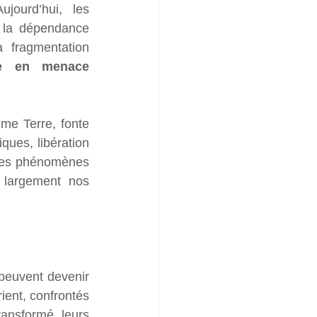
ourd’hui, les 
 la dépendance 
 fragmentation 
le en menace 
me Terre, fonte 
ues, libération 
Ces phénomènes 
 largement nos 
euvent devenir 
ent, confrontés 
ansformé leurs 