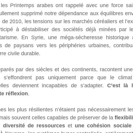
les Printemps arabes ont rappelé avec une force sais
nullement supprimé notre dépendance aux équilibres env
de 2010, les tensions sur les marchés céréaliers et l’exp
ticipé à déstabiliser des sociétés déjà minées par les
tarisme. En Syrie, une méga-sécheresse historique a
rs de paysans vers les périphéries urbaines, contribua
re civile durable.
arés par des siècles et des continents, racontent une 
ne s’effondrent pas uniquement parce que le climat
’elles deviennent incapables de s’adapter. 
C’est là 
e réflexion
.
s les plus résilientes n’étaient pas nécessairement les
 mais souvent celles capables de préserver de la 
flexibi
e 
diversité de ressources
 et 
une cohésion sociale