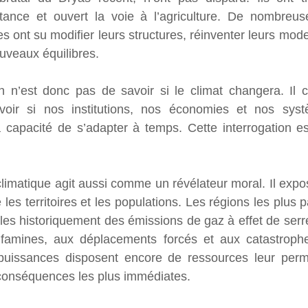
tance et ouvert la voie à l’agriculture. De nombreuse
s ont su modifier leurs structures, réinventer leurs mod
ouveaux équilibres.
on n’est donc pas de savoir si le climat changera. Il 
oir si nos institutions, nos économies et nos systè
 capacité de s’adapter à temps. Cette interrogation es
limatique agit aussi comme un révélateur moral. Il expose
e les territoires et les populations. Les régions les plus 
es historiquement des émissions de gaz à effet de serre,
amines, aux déplacements forcés et aux catastrophes
s puissances disposent encore de ressources leur perme
conséquences les plus immédiates.