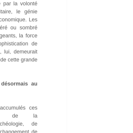
par la volonté 
taire, le génie 
conomique. Les 
spéré ou sombré 
geants, la force 
histication de 
, lui, demeurait 
de cette grande 
t désormais au 
 accumulés ces 
es, de la 
chéologie, de 
 changement de 