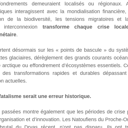
ondrements demeuraient localisés ou régionaux. Auj
iques interagissent avec la mondialisation financière,
ion de la biodiversité, les tensions migratoires et la
e interconnexion 
transforme chaque crise loca
nétaire
.
ertent désormais sur les « points de bascule » du systè
ottes glaciaires, dérèglement des grands courants océaniq
arctique ou effondrement d’écosystèmes essentiels. 
r des transformations rapides et durables dépassant
n actuelles.
fatalisme serait une erreur historique.
s passées montre également que les périodes de crise p
anisation et d’innovation. Les Natoufiens du Proche-Ori
brutal du Dryas récent, n’ont pas disparu. Ils ont tr